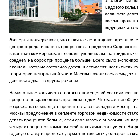
аналогичный по
Садового кольц
девяноста девят
восемь процент
ведущими анали
Эксперты подчеркивают, что в начале лета годовая арендная 
центре города, и на пять процентов за пределами Садового ко
вакантная коммерческая площадь увеличилась на тридцать че
среднем на сорок три процента больше. Всего было экспонир
площадь которых составила двести шестьдесят шесть тысяч кв
территории центральной части Москвы находилось семьдесят 
девяносто два – в других районах.
Номинальное количество торговых помещений увеличилось на 
процента по сравнению с прошлым годом. Что касается общих 
возросла на семнадцать процентов, а за последний месяц – н
Москвы предложения в сегменте торговой недвижимости стало 
девять процентов больше, если сравнивать с аналогичным пер
четырех процентов коммерческой недвижимости пустует. Якор
годовую ставку в пределах двухсот пятидесяти долларов за ква