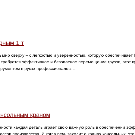
рным 1 т
а мир сверху – с легкостью и уверенностью, которую обеспечивает
а требуется эффективное и безопасное перемещение грузов, этот к
ументом в руках профессионалов. ...
консольным краном
ности каждая деталь играет свою важную роль в обеспечении эфф
ссов производства. И когда речь заходит о кранах консольных, это