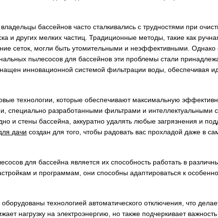
владельцы бассейнов часто сталкивались с трудностями при очист
ска и других мелких частиц. Традиционные методы, такие как ручна
ние сеток, могли быть утомительными и неэффективными. Однако
альных пылесосов для бассейнов эти проблемы стали принадлеж
нащен инновационной системой фильтрации воды, обеспечивая ид
вые технологии, которые обеспечивают максимальную эффективн
, специально разработанными фильтрами и интеллектуальными 
дно и стены бассейна, аккуратно удалять любые загрязнения и под
для дачи
создан для того, чтобы радовать вас прохладой даже в с
осов для бассейна является их способность работать в различны
стройкам и программам, они способны адаптироваться к особенно
оборудованы технологией автоматического отключения, что делает
ает нагрузку на электроэнергию, но также подчеркивает важность