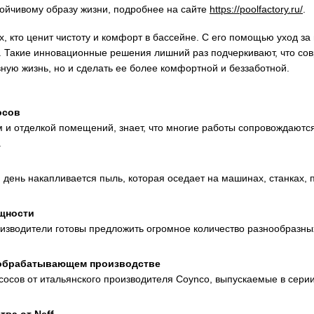
тойчивому образу жизни, подробнее на сайте
https://poolfactory.ru/
.
, кто ценит чистоту и комфорт в бассейне. С его помощью уход за
. Такие инновационные решения лишний раз подчеркивают, что со
ную жизнь, но и сделать ее более комфортной и беззаботной.
осов
и отделкой помещений, знает, что многие работы сопровождаютс
.
ень накапливается пыль, которая оседает на машинах, станках, п
ощности
оизводители готовы предложить огромное количество разнообразн
обрабатывающем производстве
сов от итальянского производителя Coynco, выпускаемые в сери