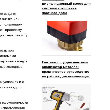
циркуляционный насос для
системы отопления
частного дома
ке воды от
я чистка или
 с появлением
ать прошлому.
еальную чистоту
ость при
системами
держивать воду в
Рентгенофлуоресцентный
амые холодные
анализатор металла:
практическое руководство
по работе для начинающих
х условиях и с
стям каждого
 их экологически
 использования