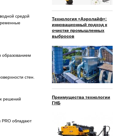
 водной средой
Технология «Аэролайф»:
временные
инновационный подход к
очистке промышленных
выбросов
я образованием
оверхности стен.
Преимущества технологии
ых решений
ГНБ
и PRO обладают