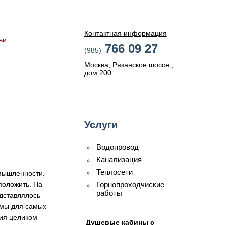
Контактная информация
ьи
766 09 27
(985)
Москва, Рязанское шоссе.,
дом 200.
Услуги
Водопровод
Канализация
Теплосети
омышленности.
положить. На
Горнопроходчиские
работы
дставлялось
емы для самых
ния целиком
Душевые кабины с