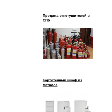
Продажа огнетушителей в
СПб
Картотечный шкаф из
металла