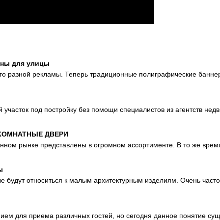
аны для улицы
го разной рекламы. Теперь традиционные полиграфические банне
й участок под постройку без помощи специалистов из агентств нед
КОМНАТНЫЕ ДВЕРИ
нном рынке представлены в огромном ассортименте. В то же вре
ы
ые будут относиться к малым архитектурным изделиям. Очень част
нием для приема различных гостей, но сегодня данное понятие су