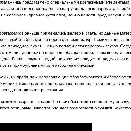
втобагажника представлено специальными крепежными элементами,
 рассчитана под определенные нагрузки, данные параметры необ
и не соблюдать правила установки, можно нанести вред несущим э
тобагажников раньше применялись железо и сталь, но данные мат
ня воздействий осадков и перепада температур. Помимо того, дан
что приводило к уменьшению возможности перевозки грузов. Сего
 Алюминий долговечен и прочен, обладает небольшим весом и не
 цена. Решив покупать подобное изделие, следует определиться с 
ут быть прямоугольными или аэродинамическими.
иками, их профили и направляющие обрабатываются и обладают 
вижении такие элементы не оказывают влияние на скорость. Это яв
 поездок на дальние расстояния.
гажником покрытию крыши. Не стоит беспокоиться по этому поводу,
тся резиновые накладки, что дает возможность улучшить качеств