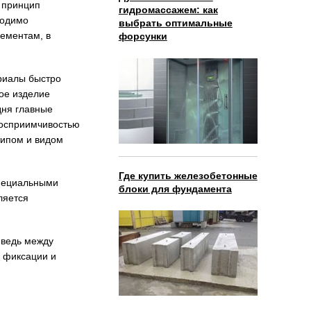
 принцип
гидромассажем: как
ходимо
выбрать оптимальные
лементам, в
форсунки
ериалы быстро
ное изделие
дня главные
восприимчивостью
типом и видом
Где купить железобетонные
специальными
блоки для фундамента
ляется
 ведь между
о фиксации и