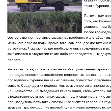
скважин произво
такого бурения,
Рассмотрим кажд
того, что бурен
дешевле, чем б
более громоздк
соответственно, песчаные скважины, наоборот, малогабаритны 
меньшего объема воды. Кроме того, сам процесс достаточно пр
артезианской скважины, где необходим опыт сотрудников и и
заключается в отсутствии каких-либо сопроводительных докум
ненужно.
Что касается недостатков, они не особо существенны, кроме о
неопределенности расположения водоносных песков, на практик
проводилось бурение песчаных скважин, полностью обеспечен
совсем. Среди других недостатков: возможное загрязнение из 
или некачественно выведенная канализация, стоки которой за
в недолговечности песчаных скважин, если сравнивать их с ар
производительность такой скважины зависит от колебания грун
вызывает дискомфорт. Четвертый пункт – невозможность испо