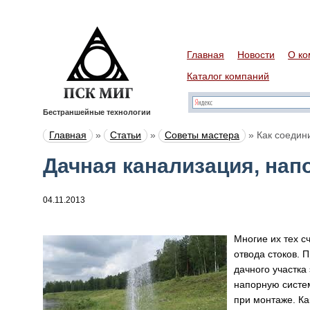
Главная
Новости
О ко
Каталог компаний
Бестраншейные технологии
Главная
»
Статьи
»
Советы мастера
»
Как соедин
Дачная канализация, нап
04.11.2013
Многие их тех с
отвода стоков. 
дачного участка
напорную систе
при монтаже. Ка