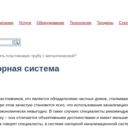
мпании
Услуги
Оборудование
Технологии
Тендеры
Стат
ить пластиковую трубу с металлической?
орная система
частливчиков, кто является обладателями частных домов, сталкива
При этом зачастую становится ясно, что использование канализаци
 экономически невыгодно. В таких случаях специалисты рекоменду
му – она отличается объективными достоинствами и имеет меньше
к говорят специалисты, в системе напорной канализационной сис