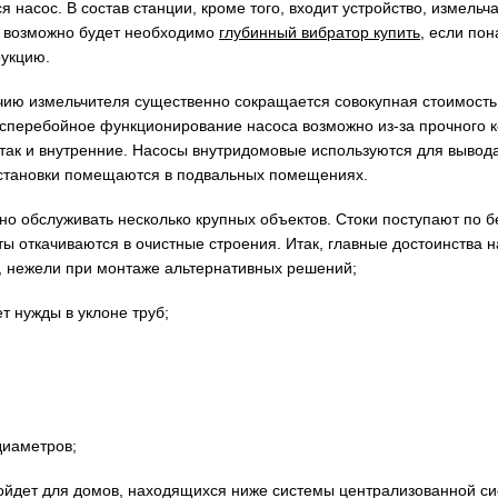
я насос. В состав станции, кроме того, входит устройство, измел
е возможно будет необходимо
глубинный вибратор купить
, если по
рукцию.
чию измельчителя существенно сокращается совокупная стоимость
сперебойное функционирование насоса возможно из-за прочного ко
 так и внутренние. Насосы внутридомовые используются для вывода
 установки помещаются в подвальных помещениях.
о обслуживать несколько крупных объектов. Стоки поступают по 
ты откачиваются в очистные строения. Итак, главные достоинства 
, нежели при монтаже альтернативных решений;
т нужды в уклоне труб;
диаметров;
ойдет для домов, находящихся ниже системы централизованной сис