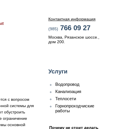
Контактная информация
ьи
766 09 27
(985)
Москва, Рязанское шоссе.,
дом 200.
Услуги
Водопровод
Канализация
Теплосети
ются с вопросом
онной системы для
Горнопроходчиские
работы
ют обустроить
е ограничение
темы основной
Почему не стоит делать