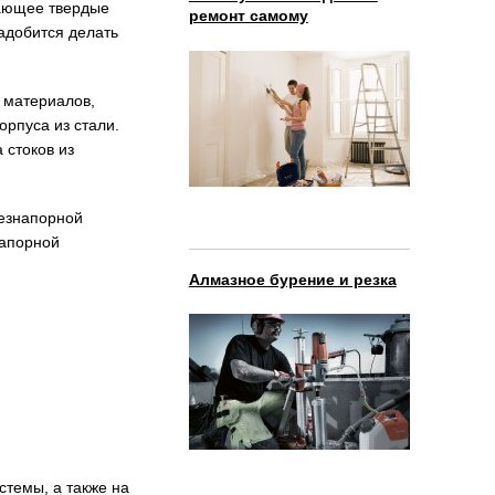
ьчающее твердые
ремонт самому
надобится делать
 материалов,
рпуса из стали.
 стоков из
безнапорной
напорной
Алмазное бурение и резка
темы, а также на