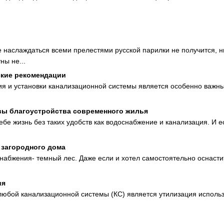
е наслаждаться всеми прелестями русской парилки не получится, н
ны не...
ские рекомендации
ия и установки канализационной системы является особенно важн
вы благоустройства современного жилья
бе жизнь без таких удобств как водоснабжение и канализация. И е
 загородного дома
абжения- темный лес. Даже если и хотел самостоятельно оснасти
ия
 любой канализационной системы (КС) является утилизация исполь