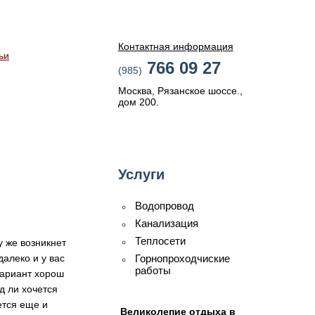
Контактная информация
ьи
766 09 27
(985)
Москва, Рязанское шоссе.,
дом 200.
Услуги
Водопровод
Канализация
Теплосети
у же возникнет
далеко и у вас
Горнопроходчиские
работы
вариант хорош
д ли хочется
ется еще и
Великолепие отдыха в