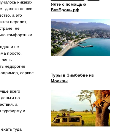
лучилось никаких
Ялте с помощью
ет далеко не все
ВсяБронь.рф
ство, а это
ится перелет,
стране, не
льно комфортным.
 одна и не
ьма просто.
о лишь
ть недорогие
например, сервис
Туры в Зимбабве из
Москвы
учше всего
 деньги на
ествия, а
в турфирму и
 ехать туда