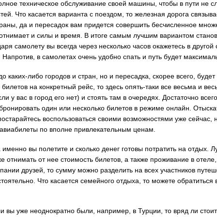
олное техническое обслуживание своей машины, чтобы в пути не с
тей. Что касается варианта с поездом, то железная дорога связыва
траны, да и пересадок вам придется совершить бесчисленное множе
 отнимает и силы и время. В итоге самым лучшим вариантом станов
даря самолету вы всегда через несколько часов окажетесь в другой 
. Напротив, в самолетах очень удобно спать и путь будет максима
 каких-либо городов и стран, но и пересадка, скорее всего, будет
билетов на конкретный рейс, то здесь опять-таки все весьма и вес
и у вас в город его нет) и стоять там в очередях. Достаточно всег
бронировать один или несколько билетов в режиме онлайн. Отыска
 постарайтесь воспользоваться своими возможностями уже сейчас, 
авиабилеты по вполне привлекательным ценам.
 именно вы полетите и сколько денег готовы потратить на отдых. Л
 отнимать от нее стоимость билетов, а также проживание в отеле,
мпании друзей, то сумму можно разделить на всех участников путеш
оятельно. Что касается семейного отдыха, то можете обратиться 
и вы уже неоднократно были, например, в Турции, то вряд ли стоит