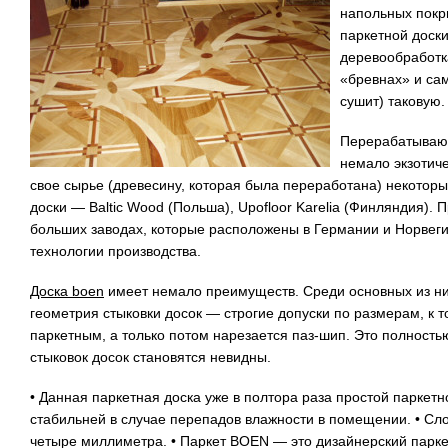
напольных покр
паркетной доски
деревообработк
«бревнах» и са
сушит) таковую.
Перерабатывают
немало экзотич
свое сырье (древесину, которая была переработана) некото
доски — Baltic Wood (Польша), Upofloor Karelia (Финляндия).
больших заводах, которые расположены в Германии и Норвег
технологии производства.
Доска boen
имеет немало преимуществ. Среди основных из ни
геометрия стыковки досок — строгие допуски по размерам, к 
паркетным, а только потом нарезается паз-шип. Это полность
стыковок досок становятся невидны.
• Данная паркетная доска уже в полтора раза простой паркетн
стабильней в случае перепадов влажности в помещении. • Сл
четыре миллиметра. • Паркет BOEN — это дизайнерский парк