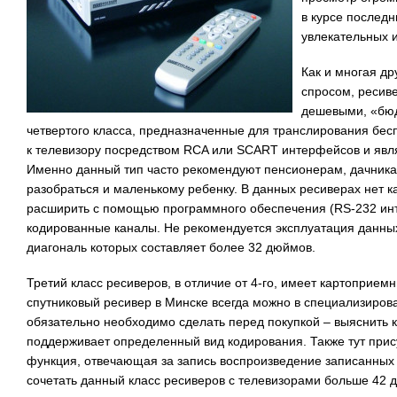
в курсе послед
увлекательных 
Как и многая д
спросом, ресив
дешевыми, «бю
четвертого класса, предназначенные для транслирования бес
к телевизору посредством RCA или SCART интерфейсов и явл
Именно данный тип часто рекомендуют пенсионерам, дачника
разобраться и маленькому ребенку. В данных ресиверах нет 
расширить с помощью программного обеспечения (RS-232 ин
кодированные каналы. Не рекомендуется эксплуатация данных
диагональ которых составляет более 32 дюймов.
Третий класс ресиверов, в отличие от 4-го, имеет картоприем
спутниковый ресивер в Минске всегда можно в специализирова
обязательно необходимо сделать перед покупкой – выяснить к
поддерживает определенный вид кодирования. Также тут прис
функция, отвечающая за запись воспроизведение записанных
сочетать данный класс ресиверов с телевизорами больше 42 