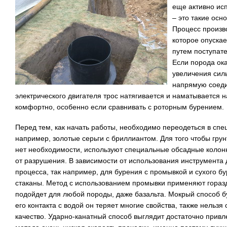
еще активно исп
– это такие осн
Процесс произв
которое опускае
путем поступат
Если порода ок
увеличения силы
напрямую соеди
электрического двигателя трос натягивается и наматывается н
комфортно, особенно если сравнивать с роторным бурением.
Перед тем, как начать работы, необходимо переодеться в спе
например, золотые серьги с бриллиантом. Для того чтобы грун
нет необходимости, используют специальные обсадные колон
от разрушения. В зависимости от использования инструмента 
процесса, так например, для бурения с промывкой и сухого б
стаканы. Метод с использованием промывки применяют горазд
подойдет для любой породы, даже базальта. Мокрый способ бу
его контакта с водой он теряет многие свойства, также нельз
качество. Ударно-канатный способ выглядит достаточно привле