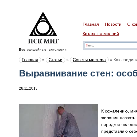
Главная
Новости
О ко
Каталог компаний
Бестраншейные технологии
Главная
»
Статьи
»
Советы мастера
»
Как соедин
Выравнивание стен: осо
28.11.2013
К сожалению, мил
желании назвать 
нередкое явление
представляю себ