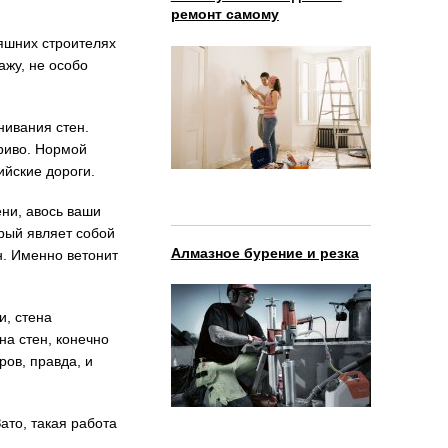
ремонт самому
няшних строителях
ажу, не особо
нивания стен.
криво. Нормой
ийские дороги.
ени, авось ваши
орый являет собой
Алмазное бурение и резка
н. Именно ветонит
и, стена
на стен, конечно
ров, правда, и
Зато, такая работа