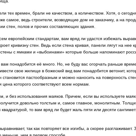
лища.
ели тех времен, брали не качеством, а количеством. Хотя, о сегод
 же самое, ведь строители, возводящие дом не заказчику, а на прод
нии стен, полов и прочих составляющих здания.
всем европейским стандартам, вам вряд ли удастся избежать вырав
кроет кривизну стен. Ведь если стена кривая, панели лягут на нее 
 не стены с ямками и «выбоинами» которые больше напоминают росс
вам понадобится её много. Но, не буду вас огорчать раньше врем
ривести свое жилище в божеский вид вам понадобится ветонит, кот
он становится пастообразным и можно наносить на поверхность сте
 цена которого соответствуют всем нормам.
м, и без использования маяков. Причем, если вы используете маяк
получится довольно толстым и, самое главное, монолитным. Толщи
 квадратурой, то вам вряд ли будет жаль пяти или десяти сантимет
ыравнивает, так как повторяет все изгибы, а скорее разглаживает. 
о меньше, чем в первом способе.