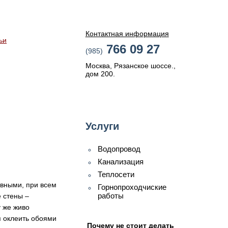
Контактная информация
ьи
766 09 27
(985)
Москва, Рязанское шоссе.,
дом 200.
Услуги
Водопровод
Канализация
Теплосети
овными, при всем
Горнопроходчиские
работы
 стены –
у же живо
я оклеить обоями
Почему не стоит делать