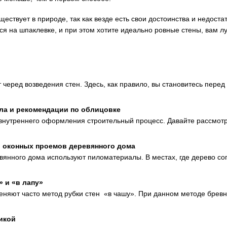
ствует в природе, так как везде есть свои достоинства и недостатк
ся на шпаклевке, и при этом хотите идеально ровные стены, вам л
 черед возведения стен. Здесь, как правило, вы становитесь пере
ла и рекомендации по облицовке
 внутреннего оформления строительный процесс. Давайте рассмот
и оконных проемов деревянного дома
евянного дома используют пиломатериалы. В местах, где дерево со
» и «в лапу»
еняют часто метод рубки стен «в чашу». При данном методе брев
икой