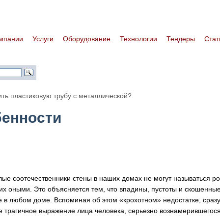
мпании
Услуги
Оборудование
Технологии
Тендеры
Стат
ить пластиковую трубу с металлической?
бенности
ые соотечественники стены в наших домах не могут называться р
их оными. Это объясняется тем, что впадины, пустоты и скошенные
 в любом доме. Вспоминая об этом «крохотном» недостатке, сраз
е трагичное выражение лица человека, серьезно вознамерившегос