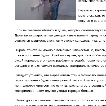
стены своего жи
Вероятно, строит
можно сказать то
пекутся о состоя
Если вы желаете обитать в доме, который соответствует 
Даже такая хитрость, как декоративные панели, вряд ли с
считается гладкость стен, как у стенок холодильника, а
Выровнять стены можно с помощью шпаклевки. И, боюсь, 
стены поровнее будут. В любом случае, для того чтобы п
сухой порошок, его нужно разбавлять водой, после чего 
сегодня считают самым выгодным материалом, качество и
Следует уточнить, что выравнивать стены можно по маяка
гарантированно будет очень ровной, но слой штукатурки 
же, является минусом, но если вы располагаете солидной
материала в таком случае уходит гораздо больше.
Штукатурка без маяков отличается тем, что стены она не в
не столь трудоемкая, да и материалов уходит значительн