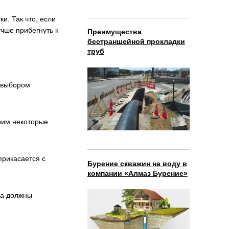
и. Так что, если
учше прибегнуть к
Преимущества
бестраншейной прокладки
труб
д выбором
рим некоторые
прикасается с
Бурение скважин на воду в
компании «Алмаз Бурение»
на должны