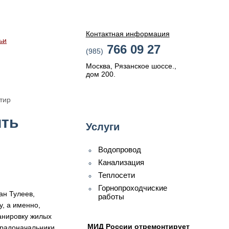
Контактная информация
ьи
766 09 27
(985)
Москва, Рязанское шоссе.,
дом 200.
тир
ить
Услуги
Водопровод
Канализация
Теплосети
Горнопроходчиские
ан Тулеев,
работы
, а именно,
анировку жилых
МИД России отремонтирует
 градоначальники