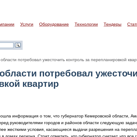
мпании
Услуги
Оборудование
Технологии
Тендеры
Стат
области потребовал ужесточить контроль за перепланировкой квар
области потребовал ужесточ
вкой квартир
ошла информация о том, что губернатор Кемеровской области, Ам
еред руководителями городов и районов области следующую задачу
лее жесткими условия, касающиеся выдачи разрешения на перепл
в домах региона. Стоит отметить, что губернатор считает, что все