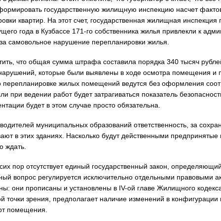
формировать государственную жилищную инспекцию насчет факто
овки квартир. На этот счет, государственная жилищная инспекция г
ущего года в Кузбассе 171-го собственника жилья привлекли к адм
за самовольное нарушение перепланировки жилья.
тить, что общая сумма штрафа составила порядка 340 тысяч рублей
 нарушений, которые были выявлены в ходе осмотра помещения и 
по перепланировке жилых помещений ведутся без оформления соо
сли при ведении работ будет затрагиваться показатель безопаснос
ентации будет в этом случае просто обязательна.
оводителей муниципальных образований ответственность, за сохран
ают в этих зданиях. Насколько будут действенными предпринятые
о ждать.
 сих пор отсутствует единый государственный закон, определяющи
ный вопрос регулируется исключительно отдельными правовыми ак
ы: они прописаны и установлены в IV-ой главе Жилищного кодекса
ой точки зрения, предполагает наличие изменений в конфигурации 
орт помещения.