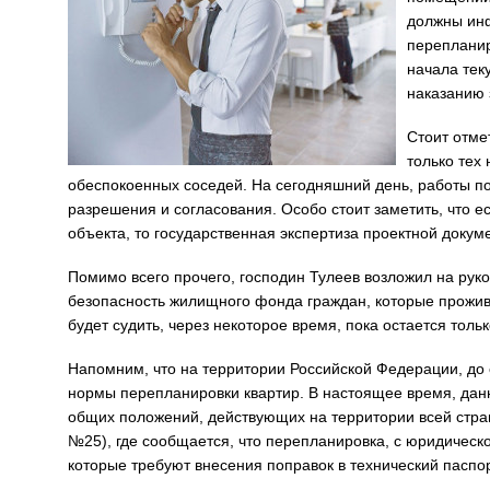
должны ин
перепланир
начала тек
наказанию 
Стоит отме
только тех
обеспокоенных соседей. На сегодняшний день, работы 
разрешения и согласования. Особо стоит заметить, что е
объекта, то государственная экспертиза проектной докум
Помимо всего прочего, господин Тулеев возложил на рук
безопасность жилищного фонда граждан, которые прожив
будет судить, через некоторое время, пока остается тольк
Напомним, что на территории Российской Федерации, до
нормы перепланировки квартир. В настоящее время, дан
общих положений, действующих на территории всей стран
№25), где сообщается, что перепланировка, с юридическ
которые требуют внесения поправок в технический пасп