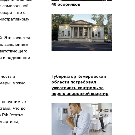
40 особняков
в самовольной
оворит, что с
инистративному
. Это касается
по заявлениям
тветствующего
ти и надежности
Губернатор Кемеровской
ность и
области потребовал
 меры, можно
ужесточить контроль за
перепланировкой квартир
й допустимые
тами. Что до
 РФ (статья
квартиры,