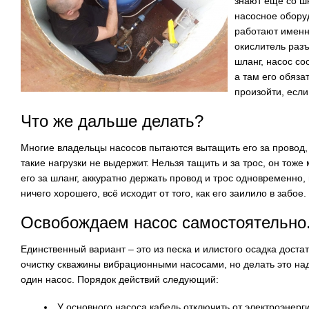
знают ещё со шк
насосное обору
работают именно
окислитель разъ
шланг, насос со
а там его обяза
произойти, если
Что же дальше делать?
Многие владельцы насосов пытаются вытащить его за провод, 
такие нагрузки не выдержит. Нельзя тащить и за трос, он тож
его за шланг, аккуратно держать провод и трос одновременно, 
ничего хорошего, всё исходит от того, как его заилило в забое.
Освобождаем насос самостоятельно
Единственный вариант – это из песка и илистого осадка доста
очистку скважины вибрационными насосами, но делать это надо
один насос. Порядок действий следующий:
У основного насоса кабель отключить от электроэнерги