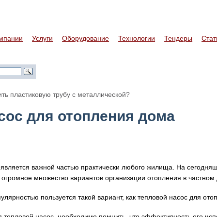
мпании
Услуги
Оборудование
Технологии
Тендеры
Стат
ить пластиковую трубу с металлической?
сос для отопления дома
является важной частью практически любого жилища. На сегодня
 огромное множество вариантов организации отопления в частном
улярностью пользуется такой вариант, как тепловой насос для ото
 тепловой насос, необходимо помнить, что эффективность его ис