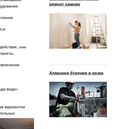
ремонт самому
рудование.
пления.
тся
действия, они
планеты.
извлечение
Алмазное бурение и резка
ода-вода»
вым вариантом
ительных