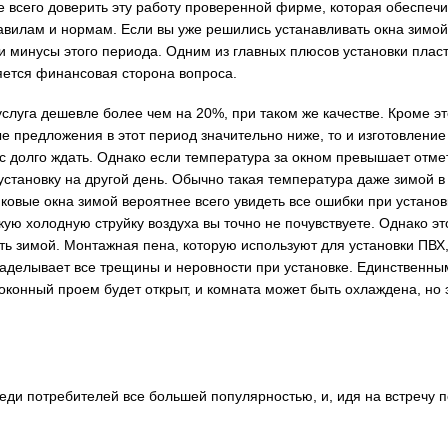
е всего доверить эту работу проверенной фирме, которая обеспечи
авилам и нормам. Если вы уже решились устанавливать окна зимой
и минусы этого периода. Одним из главных плюсов установки плас
яется финансовая сторона вопроса.
услуга дешевле более чем на 20%, при таком же качестве. Кроме это
е предложения в этот период значительно ниже, то и изготовление
ас долго ждать. Однако если температура за окном превышает отмет
установку на другой день. Обычно такая температура даже зимой в
ковые окна зимой вероятнее всего увидеть все ошибки при установ
кую холодную струйку воздуха вы точно не почувствуете. Однако э
ить зимой. Монтажная пена, которую используют для установки ПВХ
 заделывает все трещины и неровности при установке. Единственн
 оконный проем будет открыт, и комната может быть охлаждена, но 
ди потребителей все большей популярностью, и, идя на встречу 