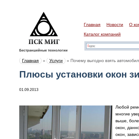
Главная
Новости
О ко
Каталог компаний
Бестраншейные технологии
Главная
»
Услуги
»
Почему выгодно взять автомобил
Плюсы установки окон з
01.09.2013
Любой ремо
многие уве
выше, боле
окон, данн
окон, зави