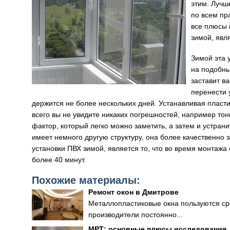
этим. Лучш
по всем пр
все плюсы 
зимой, явл
Зимой эта 
на подобны
заставит в
перенести 
держится не более нескольких дней. Устанавливая пласти
всего вы не увидите никаких погрешностей, например тон
фактор, который легко можно заметить, а затем и устран
имеет немного другую структуру, она более качественно
установки ПВХ зимой, является то, что во время монтажа
более 40 минут.
Похожие материалы:
Ремонт окон в Дмитрове
Металлопластиковые окна пользуются сре
производители постоянно...
МРТ: основные плюсы исследования