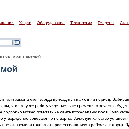
мпании
Услуги
Оборудование
Технологии
Тендеры
Стат
ь под такси в аренду?
имой
нт или замена окон всегда приходится на летний период. Выбирая
рены, что на ту же работу уйдет меньше времени, а качество будет
е подробно можно почитать на сайте
http://dana-vostok.ru
. Что кас
ое утверждение совершенно не верно. Зачастую качество установки
сит не от времени года, а от профессионализма рабочих, которые б