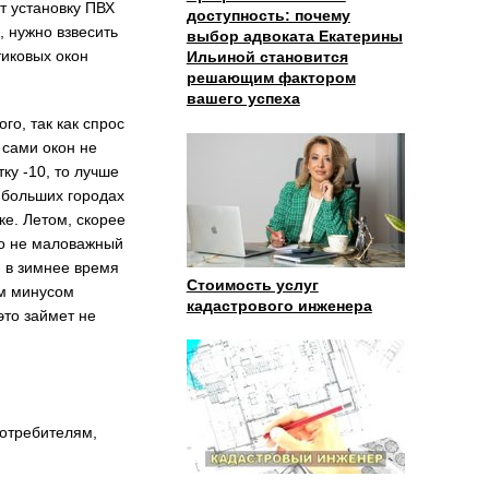
т установку ПВХ
доступность: почему
, нужно взвесить
выбор адвоката Екатерины
тиковых окон
Ильиной становится
решающим фактором
вашего успеха
го, так как спрос
 сами окон не
ку -10, то лучше
 больших городах
ке. Летом, скорее
то не маловажный
, в зимнее время
Стоимость услуг
ым минусом
кадастрового инженера
это займет не
потребителям,