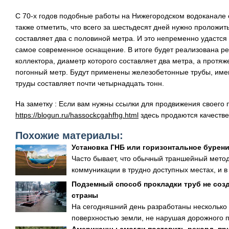
С 70-х годов подобные работы на Нижегородском водоканале
также отметить, что всего за шестьдесят дней нужно проложит
составляет два с половиной метра. И это непременно удастся 
самое современное оснащение. В итоге будет реализована ре
коллектора, диаметр которого составляет два метра, а протя
погонный метр. Будут применены железобетонные трубы, им
труды составляет почти четырнадцать тонн.
На заметку : Если вам нужны ссылки для продвижения своего п
https://blogun.ru/hassockcgahfhg.html
здесь продаются качеств
Похожие материалы:
Установка ГНБ или горизонтальное бурен
Часто бывает, что обычный траншейный метод
коммуникации в трудно доступных местах, и в 
Подземный способ прокладки труб не соз
страны
На сегодняшний день разработаны несколько 
поверхностью земли, не нарушая дорожного по