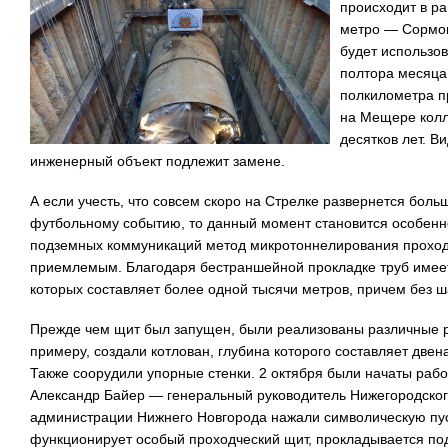
происходит в ра
метро — Сормов
будет использов
полтора месяца
полкилометра п
на Мещере колл
десятков лет. В
инженерный объект подлежит замене.
А если учесть, что совсем скоро на Стрелке развернется боль
футбольному событию, то данный момент становится особенно
подземных коммуникаций метод микротоннелирования проход
приемлемым. Благодаря бестраншейной прокладке труб имеет
которых составляет более одной тысячи метров, причем без 
Прежде чем щит был запущен, были реализованы различные ра
примеру, создали котлован, глубина которого составляет двен
Также соорудили упорные стенки. 2 октября были начаты работ
Александр Байер — генеральный руководитель Нижегородског
администрации Нижнего Новгорода нажали символическую пуск
функционирует особый проходческий щит, прокладывается по