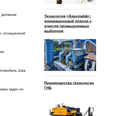
ь должные
Технология «Аэролайф»:
инновационный подход к
очистке промышленных
выбросов
ор, оснащенный
для
втомобиль Juke.
Преимущества технологии
ГНБ
аких задач он