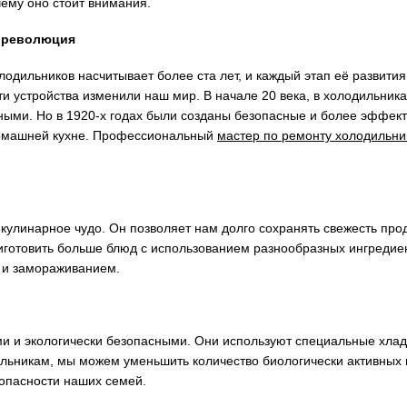
чему оно стоит внимания.
 революция
лодильников насчитывает более ста лет, и каждый этап её развития
 эти устройства изменили наш мир. В начале 20 века, в холодильник
ными. Но в 1920-х годах были созданы безопасные и более эффек
домашней кухне. Профессиональный
мастер по ремонту холодильни
кулинарное чудо. Он позволяет нам долго сохранять свежесть прод
отовить больше блюд с использованием разнообразных ингредиен
 и замораживанием.
и и экологически безопасными. Они используют специальные хлад
льникам, мы можем уменьшить количество биологически активных
зопасности наших семей.