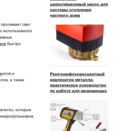
циркуляционный насос для
системы отопления
частного дома
 проливает свет
ах использовался
тивные
ков
быстро
уктов и
Рентгенофлуоресцентный
анализатор металла:
тов, а также
практическое руководство
по работе для начинающих
агенты, которые
 микроорганизмов